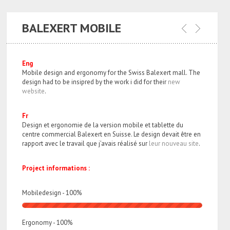
BALEXERT MOBILE
Eng
Mobile design and ergonomy for the Swiss Balexert mall. The
design had to be insipred by the work i did for their
new
website
.
Fr
Design et ergonomie de la version mobile et tablette du
centre commercial Balexert en Suisse. Le design devait être en
rapport avec le travail que j’avais réalisé sur
leur nouveau site
.
Project informations :
Mobiledesign -
100
%
Ergonomy -
100
%